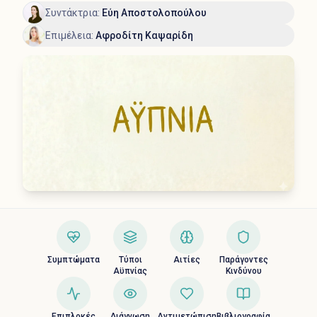
Συντάκτρια
:
Εύη Αποστολοπούλου
Επιμέλεια
:
Αφροδίτη Καψαρίδη
Συμπτώματα
Τύποι
Αιτίες
Παράγοντες
Αϋπνίας
Κινδύνου
Επιπλοκές
Διάγνωση
Αντιμετώπιση
Βιβλιογραφία