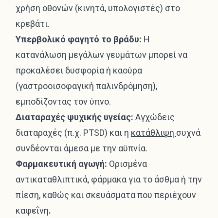
χρήση οθονών (κινητά, υπολογιστές) στο
κρεβάτι.
Υπερβολικό φαγητό το βράδυ:
Η
κατανάλωση μεγάλων γευμάτων μπορεί να
προκαλέσει δυσφορία ή καούρα
(γαστροοισοφαγική παλινδρόμηση),
εμποδίζοντας τον ύπνο.
Διαταραχές ψυχικής υγείας:
Αγχώδεις
διαταραχές (π.χ. PTSD) και η
κατάθλιψη
συχνά
συνδέονται άμεσα με την αϋπνία.
Φαρμακευτική αγωγή:
Ορισμένα
αντικαταθλιπτικά, φάρμακα για το άσθμα ή την
πίεση, καθώς και σκευάσματα που περιέχουν
καφεΐνη
.