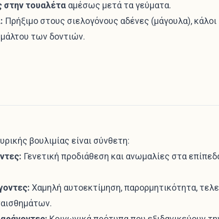
ς στην τουαλέτα
αμέσως μετά τα γεύματα.
:
Πρήξιμο στους σιελογόνους αδένες (μάγουλα), κάλοι
σμάλτου των δοντιών.
ευρικής βουλιμίας είναι σύνθετη:
ντες:
Γενετική προδιάθεση και ανωμαλίες στα επίπεδ
γοντες:
Χαμηλή αυτοεκτίμηση, παρορμητικότητα, τελει
ναισθημάτων.
παράγοντες:
Κοινωνικά πρότυπα που εξιδανικεύουν την 