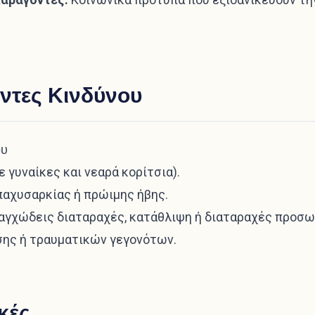
ντες Κινδύνου
ου
 γυναίκες και νεαρά κορίτσια).
παχυσαρκίας ή πρώιμης ήβης.
αγχώδεις διαταραχές,
κατάθλιψη
ή διαταραχές προσω
σης ή τραυματικών γεγονότων.
κές