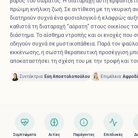
βάρος του σώματος. Η διαταραχή αυτή εμφανίζετα
πρώιμη ενήλικη ζωή. Σε αντίθεση με τη νευρική αν
διατηρούν συχνά ένα φυσιολογικό ή ελαφρώς αυξη
καθιστά τη διαταραχή “αόρατη” στους οικείους το
διάστημα. Το αίσθημα ντροπής και οι ενοχές που 
οδηγούν συχνά σε μυστικοπάθεια. Παρά τον φαύλ
εκκένωσης, η σωστή θεραπευτική προσέγγιση μπορ
αποκαταστήσει τη σχέση του με την τροφή και τον
·
Συντάκτρια
:
Εύη Αποστολοπούλου
Επιμέλεια
:
Αφροδί
Συμπτώματα
Αιτίες
Παράγοντες
Επιπλοκές
Δ