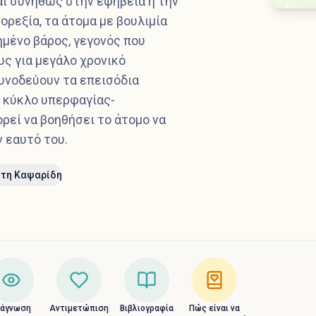
ι συνήθως στην εφηβεία ή την
ορεξία, τα άτομα με βουλιμία
μένο βάρος, γεγονός που
υς για μεγάλο χρονικό
συνοδεύουν τα επεισόδια
ο κύκλο υπερφαγίας-
εί να βοηθήσει το άτομο να
 εαυτό του.
τη Καψαρίδη
ιάγνωση
Αντιμετώπιση
Βιβλιογραφία
Πώς είναι να