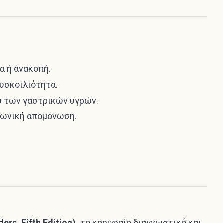
α ή ανακοπή.
δυσκοιλιότητα.
ω των γαστρικών υγρών.
νωνική απομόνωση.
ers, Fifth Edition),
το κορυφαίο διαγνωστικό και