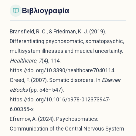
Βιβλιογραφία
Bransfield, R. C., & Friedman, K. J. (2019).
Differentiating psychosomatic, somatopsychic,
multisystem illnesses and medical uncertainty.
Healthcare
,
7
(4), 114.
https://doi.org/10.3390/healthcare7040114
Creed, F. (2007). Somatic disorders. In
Elsevier
eBooks
(pp. 545–547).
https://doi.org/10.1016/b978-012373947-
6.00355-x
Efremov, A. (2024). Psychosomatics:
Communication of the Central Nervous System