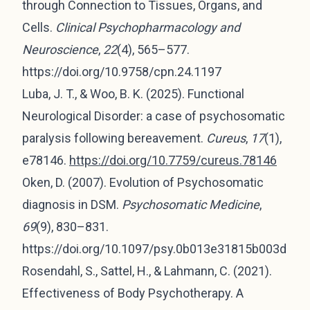
through Connection to Tissues, Organs, and
Cells.
Clinical Psychopharmacology and
Neuroscience
,
22
(4), 565–577.
https://doi.org/10.9758/cpn.24.1197
Luba, J. T., & Woo, B. K. (2025). Functional
Neurological Disorder: a case of psychosomatic
paralysis following bereavement.
Cureus
,
17
(1),
e78146.
https://doi.org/10.7759/cureus.78146
Oken, D. (2007). Evolution of Psychosomatic
diagnosis in DSM.
Psychosomatic Medicine
,
69
(9), 830–831.
https://doi.org/10.1097/psy.0b013e31815b003d
Rosendahl, S., Sattel, H., & Lahmann, C. (2021).
Effectiveness of Body Psychotherapy. A