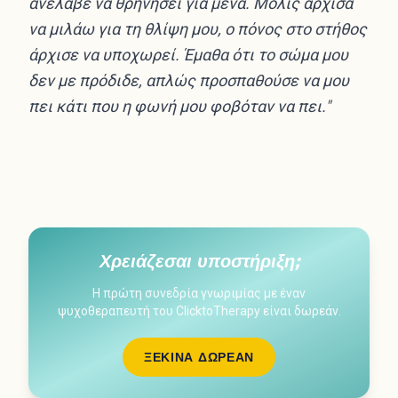
ανέλαβε να θρηνήσει για μένα. Μόλις άρχισα
να μιλάω για τη θλίψη μου, ο πόνος στο στήθος
άρχισε να υποχωρεί. Έμαθα ότι το σώμα μου
δεν με πρόδιδε, απλώς προσπαθούσε να μου
πει κάτι που η φωνή μου φοβόταν να πει."
Χρειάζεσαι υποστήριξη;
Η πρώτη συνεδρία γνωριμίας με έναν
ψυχοθεραπευτή του ClicktoTherapy είναι δωρεάν.
ΞΕΚΊΝΑ ΔΩΡΕΆΝ